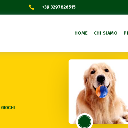

+39 3297826515
HOME
CHI SIAMO
P
GIOCHI
;