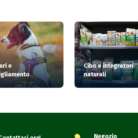
ari e
Cibo e integratori
igliamento
naturali
Negozio
Contattaci ora!