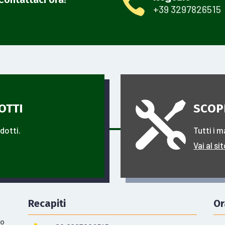

+39
3297826515

OTTI
SCOP
odotti.
Tutti i m
Vai al si
Recapiti
Or
uo