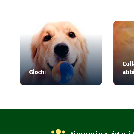
Coll
Giochi
abb
Siamo qui per aiutarti. 